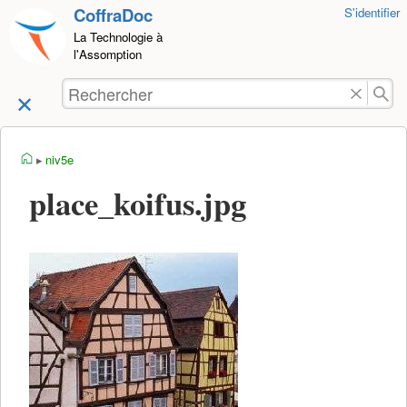
CoffraDoc
Outils
S'identifier
Aller au
pour
La Technologie à
contenu
l'Assomption
utilisateurs
Rechercher
accueil
niv5e
place_koifus.jpg