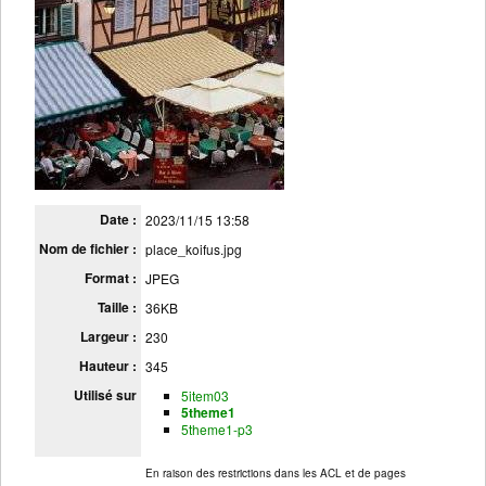
Date :
2023/11/15 13:58
Nom de fichier :
place_koifus.jpg
Format :
JPEG
Taille :
36KB
Largeur :
230
Hauteur :
345
Utilisé sur
5item03
5theme1
5theme1-p3
En raison des restrictions dans les ACL et de pages