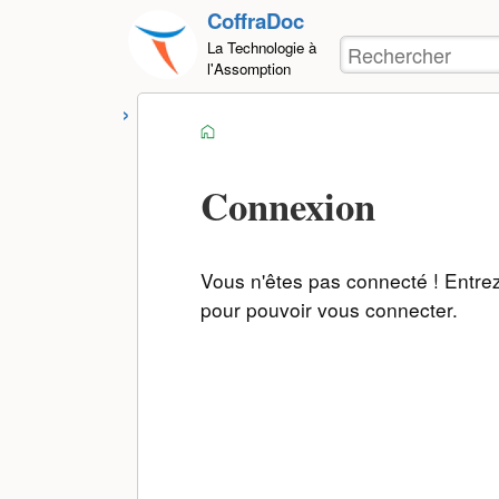
Outils
CoffraDoc
Aller au
pour
Rechercher
La Technologie à
contenu
utilisateurs
l'Assomption
accueil
Connexion
Vous n'êtes pas connecté ! Entrez
pour pouvoir vous connecter.